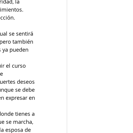
idad, la 
cimientos. 
cción. 
ual se sentirá 
 pero también 
s ya pueden 
ir el curso 
e 
fuertes deseos 
unque se debe 
en expresar en 
 donde tienes a 
ue se marcha, 
la esposa de 