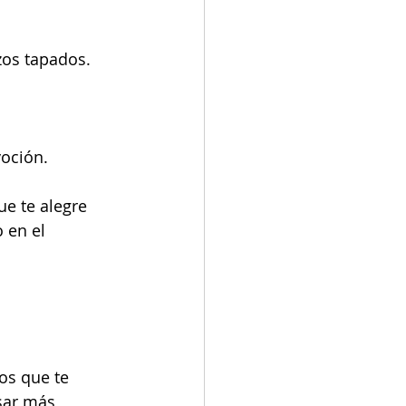
zos tapados.
voción.
que te alegre
 en el 
os que te 
sar más 