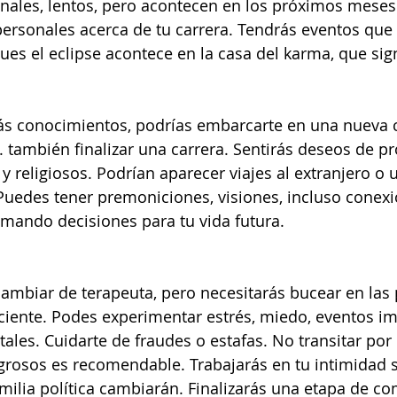
nales, lentos, pero acontecen en los próximos meses
rsonales acerca de tu carrera. Tendrás eventos que s
es el eclipse acontece en la casa del karma, que signi
s conocimientos, podrías embarcarte en una nueva c
l. también finalizar una carrera. Sentirás deseos de p
 y religiosos. Podrían aparecer viajes al extranjero o u
  Puedes tener premoniciones, visiones, incluso conexi
tomando decisiones para tu vida futura. 
ambiar de terapeuta, pero necesitarás bucear en las
iente. Podes experimentar estrés, miedo, eventos im
ales. Cuidarte de fraudes o estafas. No transitar por 
rosos es recomendable. Trabajarás en tu intimidad s
amilia política cambiarán. Finalizarás una etapa de co