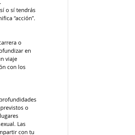
. 
í o sí tendrás 
fica “acción”.
arrera o 
rofundizar en 
n viaje 
ón con los 
 profundidades 
previstos o 
lugares 
exual. Las 
mpartir con tu 