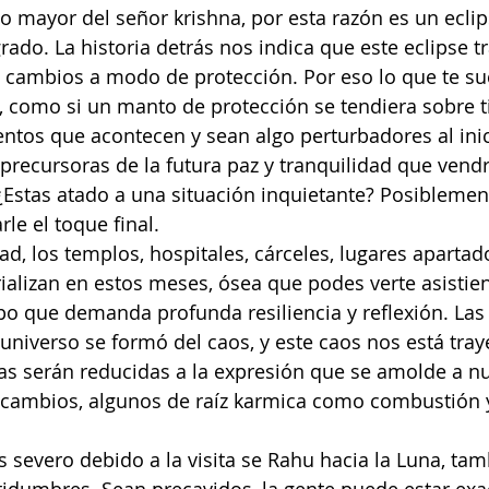
 mayor del señor krishna, por esta razón es un eclip
do. La historia detrás nos indica que este eclipse tr
 cambios a modo de protección. Por eso lo que te suc
r, como si un manto de protección se tendiera sobre t
tos que acontecen y sean algo perturbadores al inic
 precursoras de la futura paz y tranquilidad que vend
 ¿Estas atado a una situación inquietante? Posiblemen
rle el toque final.
dad, los templos, hospitales, cárceles, lugares apartad
ializan en estos meses, ósea que podes verte asistie
po que demanda profunda resiliencia y reflexión. Las 
 universo se formó del caos, y este caos nos está tra
as serán reducidas a la expresión que se amolde a nu
 cambios, algunos de raíz karmica como combustión y 
s severo debido a la visita se Rahu hacia la Luna, ta