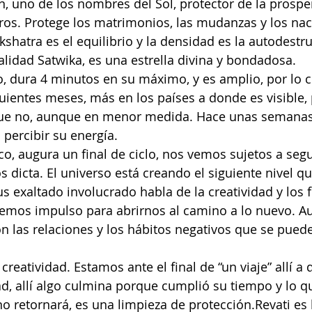
, uno de los nombres del Sol, protector de la prosper
ajeros. Protege los matrimonios, las mudanzas y los na
shatra es el equilibrio y la densidad es la autodestru
lidad Satwika, es una estrella divina y bondadosa.
go, dura 4 minutos en su máximo, y es amplio, por lo c
iguientes meses, más en los países a donde es visible,
 que no, aunque en menor medida. Hace unas semana
percibir su energía.
co, augura un final de ciclo, nos vemos sujetos a segu
s dicta. El universo está creando el siguiente nivel qu
s exaltado involucrado habla de la creatividad y los 
mos impulso para abrirnos al camino a lo nuevo. A
n las relaciones y los hábitos negativos que se pued
 creatividad. Estamos ante el final de “un viaje” allí a
dad, allí algo culmina porque cumplió su tiempo y lo q
 retornará, es una limpieza de protección.Revati es 