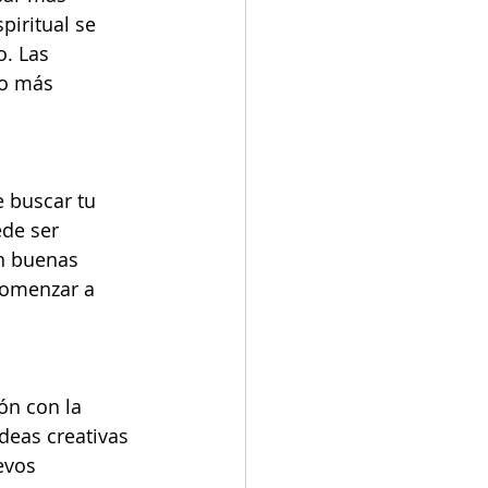
piritual se 
. Las 
lo más 
 buscar tu 
ede ser 
án buenas 
comenzar a 
ón con la 
deas creativas 
evos 