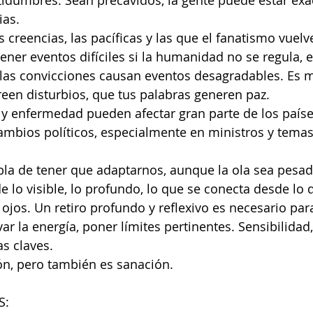
tidumbres. Sean precavidos, la gente puede estar ex
ias.
s creencias, las pacíficas y las que el fanatismo vuelve
ener eventos difíciles si la humanidad no se regula, 
las convicciones causan eventos desagradables. Es m
een disturbios, que tus palabras generen paz. 
y enfermedad pueden afectar gran parte de los paíse
mbios políticos, especialmente en ministros y temas
bla de tener que adaptarnos, aunque la ola sea pesada
e lo visible, lo profundo, lo que se conecta desde lo 
s ojos. Un retiro profundo y reflexivo es necesario pa
ar la energía, poner límites pertinentes. Sensibilida
s claves. 
ón, pero también es sanación.
S: