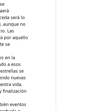
se 
aerá 
eda será lo 
i, aunque no 
io. Las 
rá por aquello 
te se 
os en la 
ndo a esos 
estrellas se 
yendo nuevas 
estra vida, 
finalización 
mbién eventos 