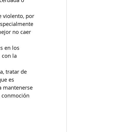
acerbada o 
 violento, por 
especialmente 
ejor no caer 
s en los 
 con la 
, tratar de 
que es 
ra mantenerse 
d, conmoción 